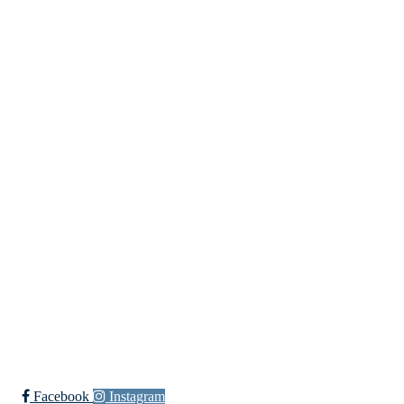
0580 Oslo
Org. nr.: 935538378
dl@hasle-loren.no
Idretter
Innebandy
Ishockey
yngres
Sykkel
Fotball
Håndball
Ski
Ishockey Elite
Bli medlem i klubben!
Trykk her for innmelding
Facebook
Instagram