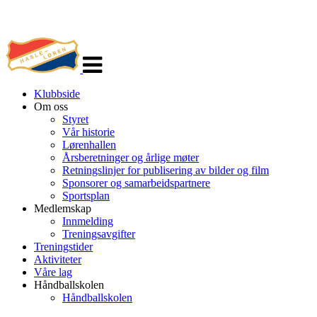
Veksle
navigasjon
Klubbside
Om oss
Styret
Vår historie
Lørenhallen
Årsberetninger og årlige møter
Retningslinjer for publisering av bilder og film
Sponsorer og samarbeidspartnere
Sportsplan
Medlemskap
Innmelding
Treningsavgifter
Treningstider
Aktiviteter
Våre lag
Håndballskolen
Håndballskolen