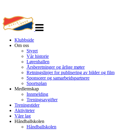
Veksle
navigasjon
Klubbside
Om oss
Styret
Vår historie
Lørenhallen
Årsberetninger og årlige møter
Retningslinjer for publisering av bilder og film
Sponsorer og samarbeidspartnere
Sportsplan
Medlemskap
Innmelding
Treningsavgifter
Treningstider
Aktiviteter
Våre lag
Håndballskolen
Håndballskolen