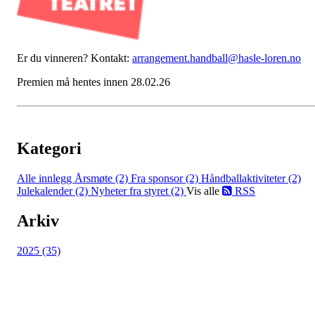
Er du vinneren? Kontakt:
arrangement.handball@hasle-loren.no
Premien må hentes innen 28.02.26
Kategori
Alle innlegg
Årsmøte (2)
Fra sponsor (2)
Håndballaktiviteter (2)
Julekalender (2)
Nyheter fra styret (2)
Vis alle
RSS
Arkiv
2025 (35)