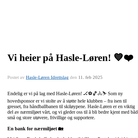
Vi heier på Hasle-Løren! 💙❤️
Postet av
Hasle-Løren Idrettslag
den
11. feb 2025
Endelig er vi på lag med Hasle-Løren! 🏒⚽🏀🚴⛷️ Som ny
hovedsponsor er vi stolte av å støtte hele klubben – fra isen til
gresset, fra håndballbanen til skiløypene. Hasle-Løren er en viktig
del av nærmiljøet vårt, og vi gleder oss til å bli bedre kjent med båd
små og store utøvere, frivillige og supportere.
En bank for nærmiljøet
🏡