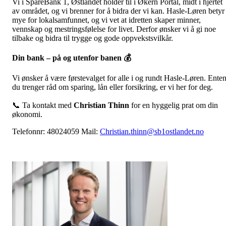
Vi i SpareBank 1, Østlandet holder til i Økern Portal, midt i hjertet
av området, og vi brenner for å bidra der vi kan. Hasle-Løren betyr
mye for lokalsamfunnet, og vi vet at idretten skaper minner,
vennskap og mestringsfølelse for livet. Derfor ønsker vi å gi noe
tilbake og bidra til trygge og gode oppvekstsvilkår.
Din bank – på og utenfor banen
💰
Vi ønsker å være førstevalget for alle i og rundt Hasle-Løren. Ente
du trenger råd om sparing, lån eller forsikring, er vi her for deg.
📞 Ta kontakt med
Christian Thinn
for en hyggelig prat om din
økonomi.
Telefonnr: 48024059 Mail:
Christian.thinn@sb1ostlandet.no