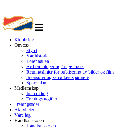
Veksle
navigasjon
Klubbside
Om oss
Styret
Vår historie
Lørenhallen
Årsberetninger og årlige møter
Retningslinjer for publisering av bilder og film
Sponsorer og samarbeidspartnere
Sportsplan
Medlemskap
Innmelding
Treningsavgifter
Treningstider
Aktiviteter
Våre lag
Håndballskolen
Håndballskolen